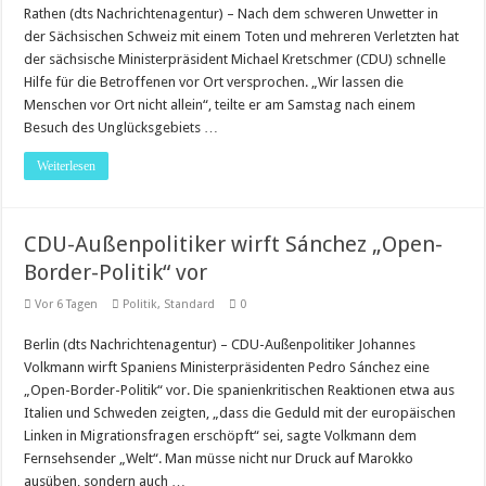
Rathen (dts Nachrichtenagentur) – Nach dem schweren Unwetter in
der Sächsischen Schweiz mit einem Toten und mehreren Verletzten hat
der sächsische Ministerpräsident Michael Kretschmer (CDU) schnelle
Hilfe für die Betroffenen vor Ort versprochen. „Wir lassen die
Menschen vor Ort nicht allein“, teilte er am Samstag nach einem
Besuch des Unglücksgebiets …
Weiterlesen
CDU-Außenpolitiker wirft Sánchez „Open-
Border-Politik“ vor
Vor 6 Tagen
Politik
,
Standard
0
Berlin (dts Nachrichtenagentur) – CDU-Außenpolitiker Johannes
Volkmann wirft Spaniens Ministerpräsidenten Pedro Sánchez eine
„Open-Border-Politik“ vor. Die spanienkritischen Reaktionen etwa aus
Italien und Schweden zeigten, „dass die Geduld mit der europäischen
Linken in Migrationsfragen erschöpft“ sei, sagte Volkmann dem
Fernsehsender „Welt“. Man müsse nicht nur Druck auf Marokko
ausüben, sondern auch …