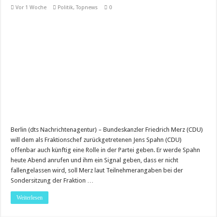
Vor 1 Woche
Politik
,
Topnews
0
Berlin (dts Nachrichtenagentur) – Bundeskanzler Friedrich Merz (CDU)
will dem als Fraktionschef zurückgetretenen Jens Spahn (CDU)
offenbar auch künftig eine Rolle in der Partei geben. Er werde Spahn
heute Abend anrufen und ihm ein Signal geben, dass er nicht
fallengelassen wird, soll Merz laut Teilnehmerangaben bei der
Sondersitzung der Fraktion …
Weiterlesen