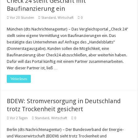
Check 24 stellt Geschäft mit
Baufinanzierung ein
Vor 20 Stunden
Standard
,
Wirtschaft
0
München (dts Nachrichtenagentur) – Das Vergleichsportal „Check 24“
stellt seine eigene Vermittlung von Baufinanzierungen ein. Das
bestätigte das Unternehmen auf Anfrage des „Handelsblatts“
(Donnerstagausgabe). Kunden sollen die Möglichkeit, eine
Baufinanzierung über Check24 abzuschließen, aber weiterhin haben.
Dafür will das Portal künftig mit einem Partner zusammenarbeiten.
Wer dieser Partner ist, ließ …
Weiterlesen
BDEW: Stromversorgung in Deutschland
trotz Trockenheit gesichert
Vor 2 Tagen
Standard
,
Wirtschaft
0
Berlin (dts Nachrichtenagentur) – Der Bundesverband der Energie-
und Wasserwirtschaft (BDEW) sieht trotz Trockenheit und